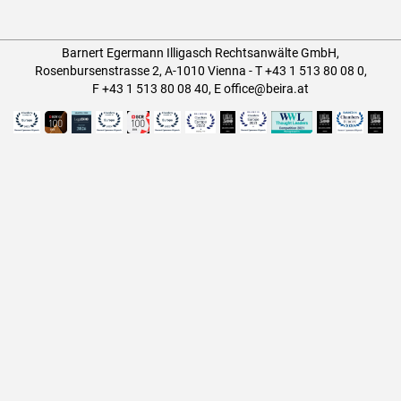
Barnert Egermann Illigasch Rechtsanwälte GmbH,
Rosenbursenstrasse 2, A-1010 Vienna -
T
+43 1 513 80 08 0
,
F +43 1 513 80 08 40
,
E
office@beira.at