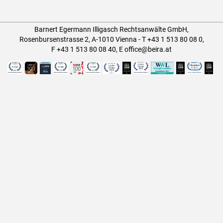
Barnert Egermann Illigasch Rechtsanwälte GmbH,
Rosenbursenstrasse 2, A-1010 Vienna -
T
+43 1 513 80 08 0
,
F +43 1 513 80 08 40
,
E
office@beira.at